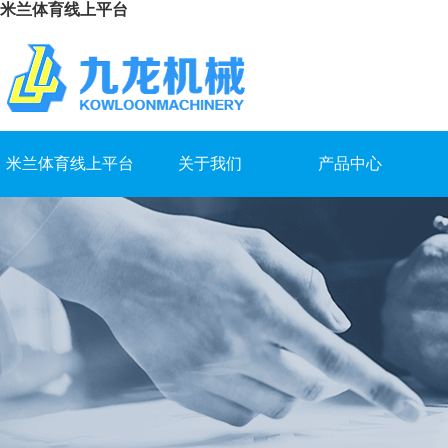
米兰体育线上平台
米兰体育线上平台
关于我们
产品中心