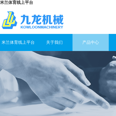
米兰体育线上平台
米兰体育线上平台
关于我们
产品中心