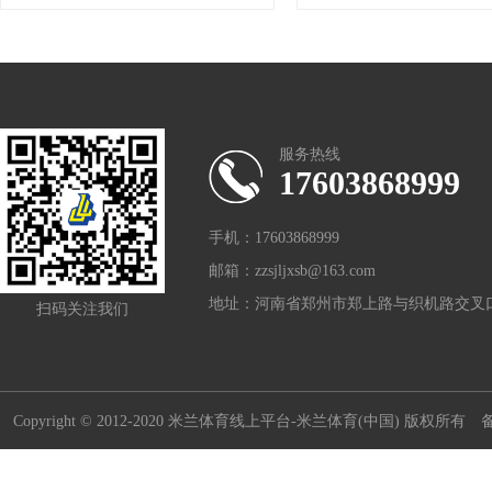
服务热线
17603868999
手机：17603868999
邮箱：zzsjljxsb@163.com
地址：河南省郑州市郑上路与织机路交叉口
扫码关注我们
Copyright © 2012-2020 米兰体育线上平台-米兰体育(中国) 版权所有