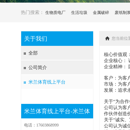
热门搜索：
生物质电厂
生活垃圾
金属破碎
废纸制
关于我们
您当前位
全部
核心价值观
企业核心： 
企业精神：
公司简介
客户：为客
米兰体育线上平台
市场：为客
发展：追求
关于“为合作
公司认为客
米兰体育线上平台-米兰体
作伙伴创造
关于“诚实、
育(中国)
电话：17603868999
公司认为诚