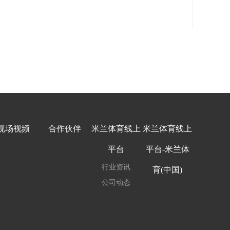
现场视频
合作伙伴
米兰体育线上
米兰体育线上
平台
平台-米兰体
行业资讯
育(中国)
公司动态