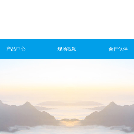
产品中心
现场视频
合作伙伴