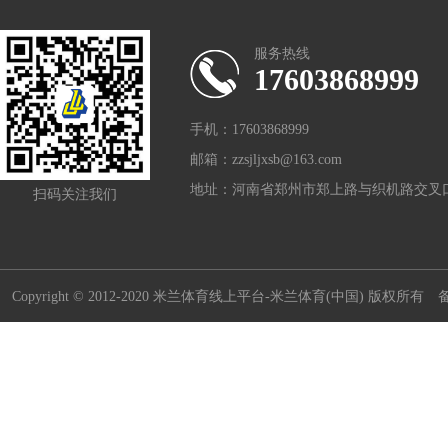
服务热线
17603868999
手机：17603868999
邮箱：zzsjljxsb@163.com
地址：河南省郑州市郑上路与织机路交叉口
扫码关注我们
Copyright © 2012-2020 米兰体育线上平台-米兰体育(中国) 版权所有