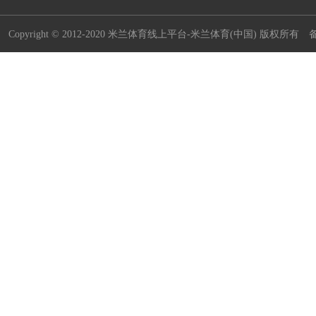
Copyright © 2012-2020 米兰体育线上平台-米兰体育(中国) 版权所有