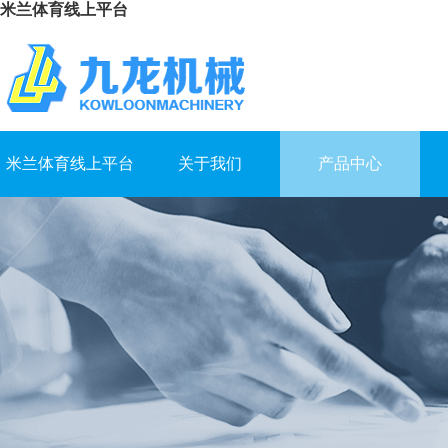
米兰体育线上平台
米兰体育线上平台
关于我们
产品中心