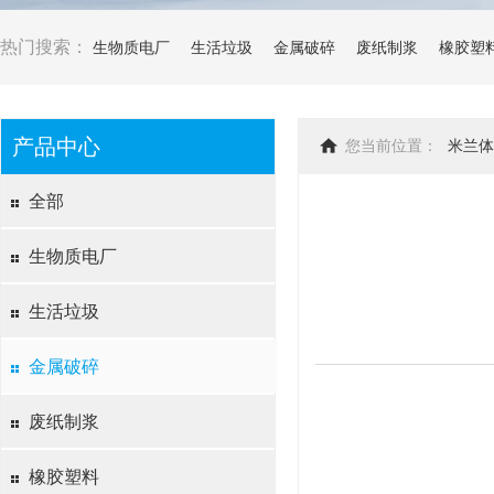
热门搜索：
生物质电厂
生活垃圾
金属破碎
废纸制浆
橡胶塑
产品中心
您当前位置：
米兰体
全部
生物质电厂
生活垃圾
金属破碎
废纸制浆
橡胶塑料