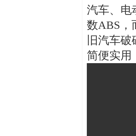
汽车、电
数ABS
旧汽车破
简便实用