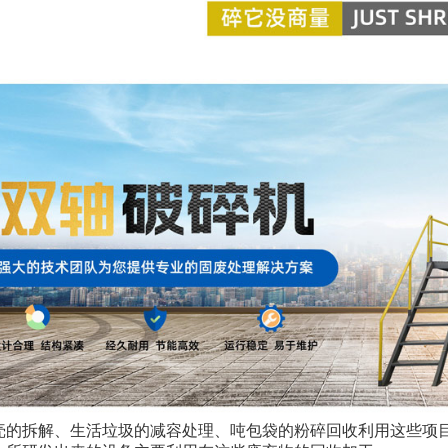
壳的拆解、生活垃圾的减容处理、吨包袋的粉碎回收利用这些项