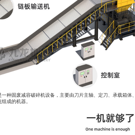
是一种固废减容破碎机设备，主要由刀片主轴、定刀、承载箱体
统组成的机器。