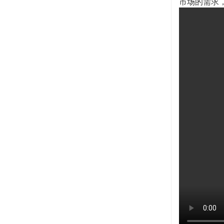
市场的需求