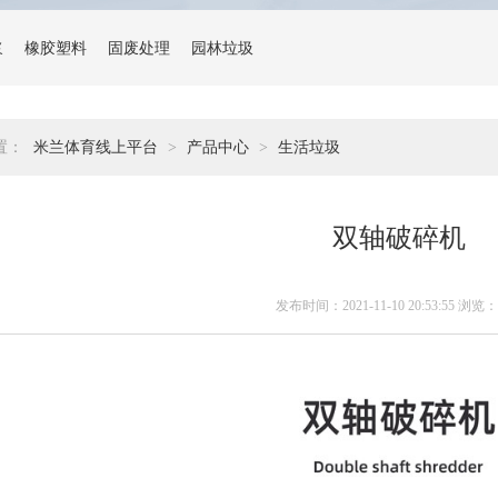
浆
橡胶塑料
固废处理
园林垃圾
置：
米兰体育线上平台
>
产品中心
>
生活垃圾
双轴破碎机
发布时间：2021-11-10 20:53:55 浏览：