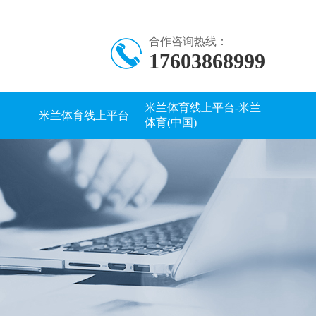
合作咨询热线：
17603868999
米兰体育线上平台-米兰
米兰体育线上平台
体育(中国)