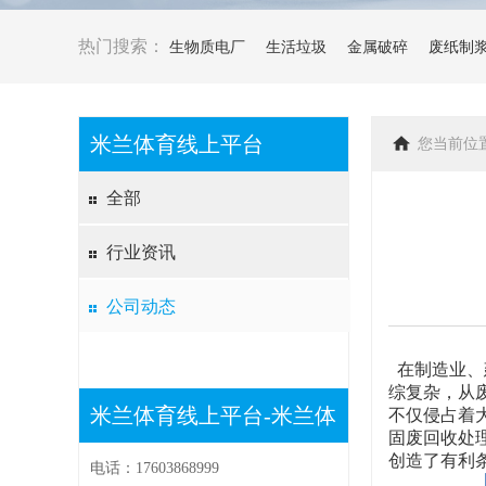
热门搜索：
生物质电厂
生活垃圾
金属破碎
废纸制
米兰体育线上平台
您当前位
全部
行业资讯
公司动态
在制造业、
综复杂，从
米兰体育线上平台-米兰体
不仅侵占着
固废回收处
创造了有利
育(中国)
电话：17603868999