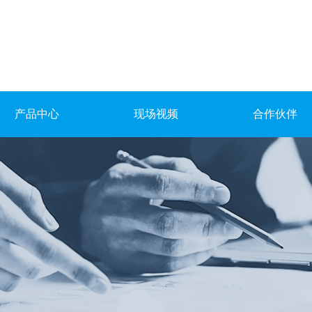
产品中心
现场视频
合作伙伴