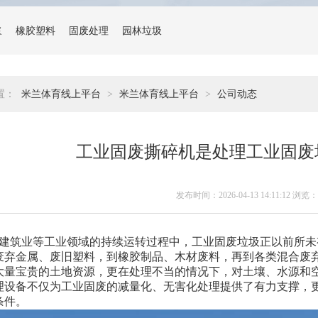
浆
橡胶塑料
固废处理
园林垃圾
置：
米兰体育线上平台
>
米兰体育线上平台
>
公司动态
工业固废撕碎机是处理工业固废
发布时间：2026-04-13 14:11:12 浏览：
建筑业等工业领域的持续运转过程中，工业固废垃圾正以前所未
废弃金属、废旧塑料，到橡胶制品、木材废料，再到各类混合废弃
大量宝贵的土地资源，更在处理不当的情况下，对土壤、水源和
理设备不仅为工业固废的减量化、无害化处理提供了有力支撑，更
条件。