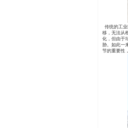
传统的工业
移，无法从
化，但由于
胁。如此一
节的重要性