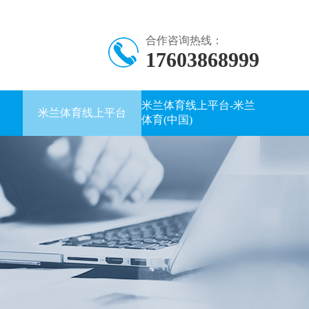
合作咨询热线：
17603868999
米兰体育线上平台-米兰
米兰体育线上平台
体育(中国)