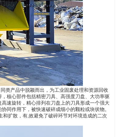
多同类产品中脱颖而出，为工业固废处理和资源回收
碎，核心部件包括精密刀具、高强度刀盘、大功率驱
盘高速旋转，精心排列在刀盘上的刀具形成一个强大
的协同作用下，被快速破碎成细小的颗粒或块状物。
生和扩散，有,效避免了破碎环节对环境造成的二次