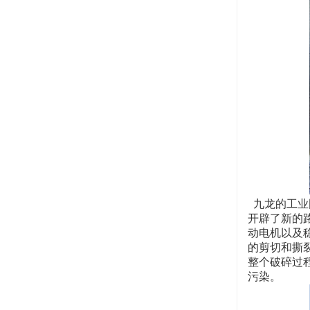
九龙的工业
开辟了新的
动电机以及
的剪切和撕
整个破碎过
污染。