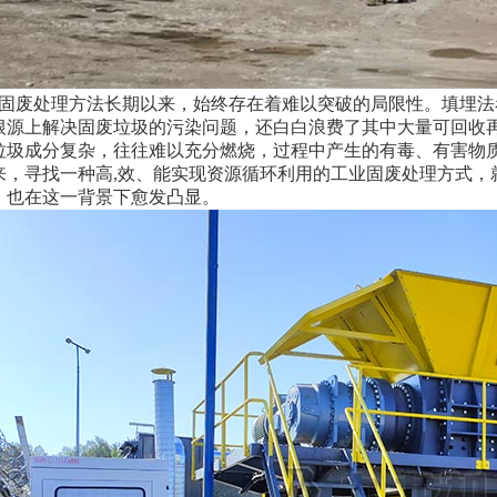
固废处理方法长期以来，始终存在着难以突破的局限性。填埋法
根源上解决固废垃圾的污染问题，还白白浪费了其中大量可回收
垃圾成分复杂，往往难以充分燃烧，过程中产生的有毒、有害物
来，寻找一种高,效、能实现资源循环利用的工业固废处理方式，
，也在这一背景下愈发凸显。