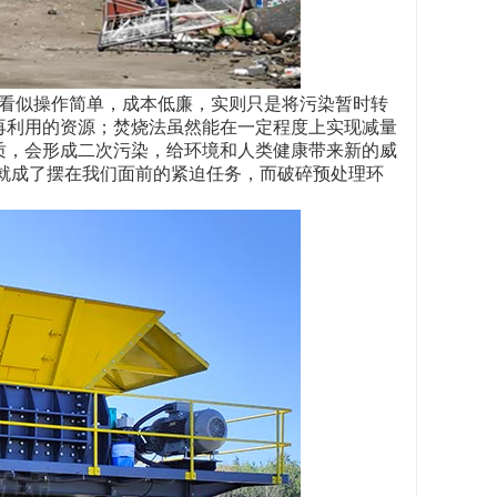
看似操作简单，成本低廉，实则只是将污染暂时转
再利用的资源；焚烧法虽然能在一定程度上实现减量
质，会形成二次污染，给环境和人类健康带来新的威
就成了摆在我们面前的紧迫任务，而破碎预处理环